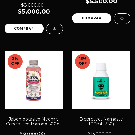
$5.500,00
$8.000,00
$5.000,00
3
%
13
%
OFF
OFF
Jabon potasico Neem y
Bioprotect Namaste
Canela Eco Mambo 500cc
100ml (760)
(764)
$30.000,00
$15.000,00