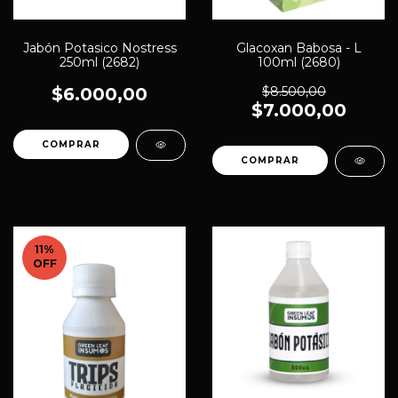
Jabón Potasico Nostress
Glacoxan Babosa - L
250ml (2682)
100ml (2680)
$6.000,00
$8.500,00
$7.000,00
11
%
OFF