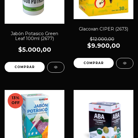
Glacoxan CIPER (2673)
Jabón Potasico Green
Leaf 100ml (2677)
$12.000,00
$9.900,00
$5.000,00
13
%
OFF