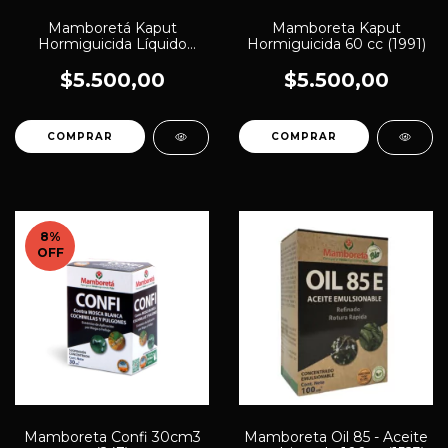
Mamboretá Kaput
Mamboreta Kaput
Hormiguicida Líquido
Hormiguicida 60 cc (1991)
100cc (1300)
$5.500,00
$5.500,00
8
%
OFF
Mamboreta Confi 30cm3
Mamboreta Oil 85 - Aceite