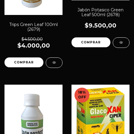
Jabón Potasico Green
Leaf 500ml (2678)
Trips Green Leaf 100ml
$9.500,00
(2679)
$4.500,00
$4.000,00
18
%
OFF