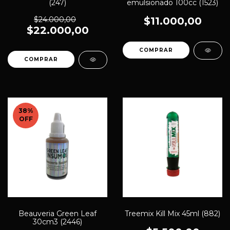
(247)
emulsionado 100cc (1523)
$24.000,00
$11.000,00
$22.000,00
38
%
OFF
Beauveria Green Leaf
Treemix Kill Mix 45ml (882)
30cm3 (2446)