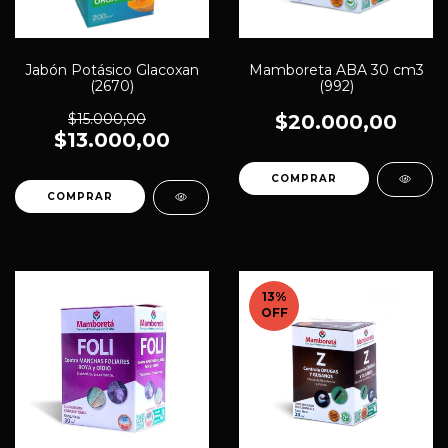
Jabón Potásico Glacoxan
Mamboreta ABA 30 cm3
(2670)
(992)
$15.000,00
$20.000,00
$13.000,00
13
%
OFF