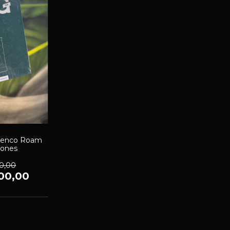
Grenco Roam
iones
0,00
00,00