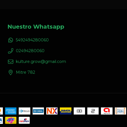
Nuestro Whatsapp
5492494280060
02494280060
kulture.grow@gmail.com
Mitre 782