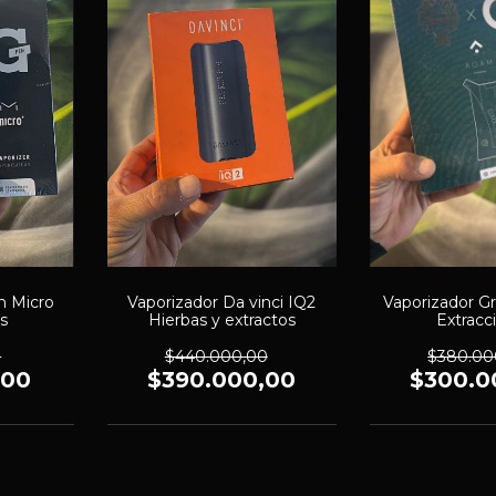
n Micro
Vaporizador Da vinci IQ2
Vaporizador 
s
Hierbas y extractos
Extracc
0
$440.000,00
$380.00
,00
$390.000,00
$300.0