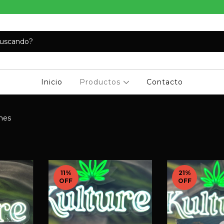
Inicio
Productos
Contacto
nes
11
%
21
%
OFF
OFF