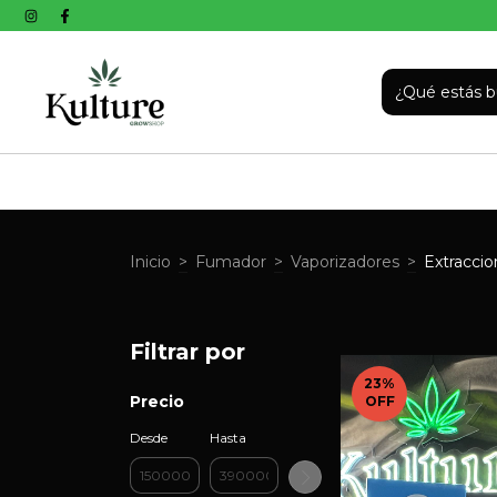
Inicio
>
Fumador
>
Vaporizadores
>
Extraccio
Filtrar por
23
%
Precio
OFF
Desde
Hasta