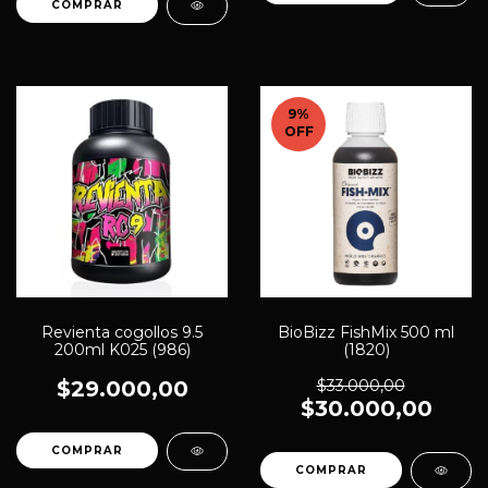
9
%
OFF
Revienta cogollos 9.5
BioBizz FishMix 500 ml
200ml K025 (986)
(1820)
$29.000,00
$33.000,00
$30.000,00