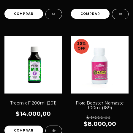
20
%
OFF
Treemix F 200ml (201)
Flora Booster Namaste
100ml (189)
$14.000,00
$10.000,00
$8.000,00