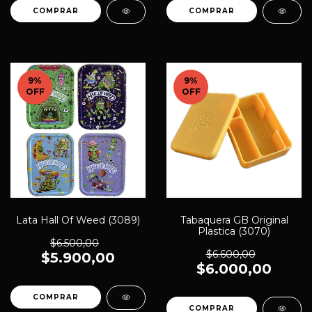
9
%
9
%
OFF
OFF
Lata Hall Of Weed (3089)
Tabaquera GB Original
Plastica (3070)
$6.500,00
$6.600,00
$5.900,00
$6.000,00