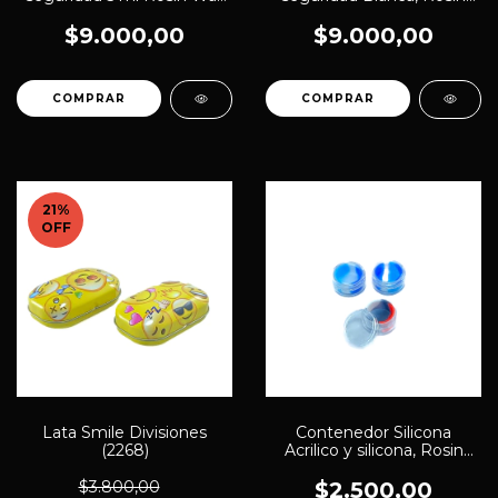
(2334)
Wax (2333)
$9.000,00
$9.000,00
21
%
OFF
Lata Smile Divisiones
Contenedor Silicona
(2268)
Acrilico y silicona, Rosin
Wax (2263)
$3.800,00
$2.500,00