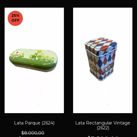
25
%
OFF
Lata Parque (2624)
Lata Rectangular Vintage
(2622)
$8.000,00