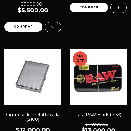
$7.000,00
$5.500,00
24
%
OFF
Cigarrera de metal labrada
Lata RAW Black (1433)
(2100)
$17.000,00
$12.000,00
$13.000,00