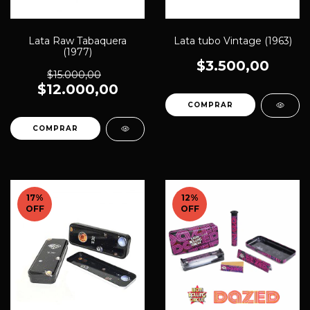
Lata tubo Vintage (1963)
Lata Raw Tabaquera
(1977)
$3.500,00
$15.000,00
$12.000,00
17
%
12
%
OFF
OFF