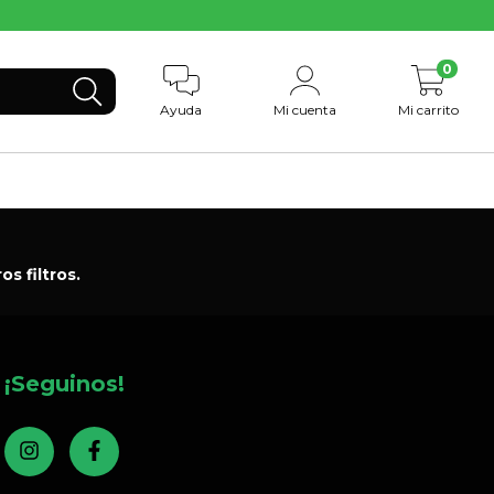
0
Ayuda
Mi cuenta
Mi carrito
s filtros.
¡Seguinos!