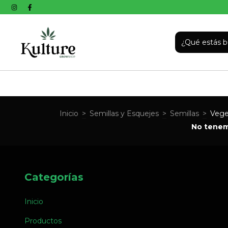
Inicio
>
Semillas y Esquejes
>
Semillas
>
Vege
No tenemo
Categorías
Inicio
Productos