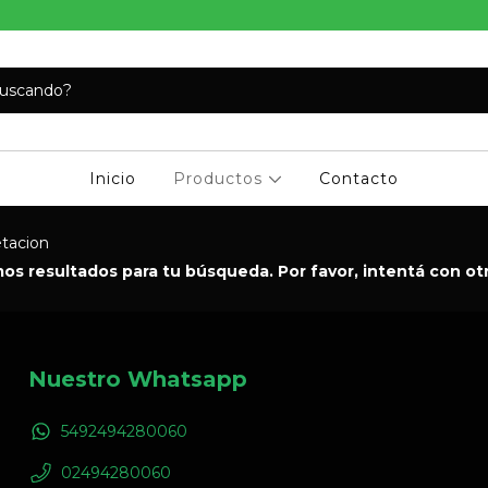
Inicio
Productos
Contacto
tacion
s resultados para tu búsqueda. Por favor, intentá con otro
Nuestro Whatsapp
5492494280060
02494280060