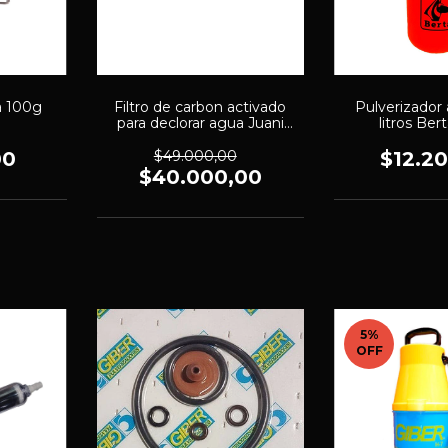
a 100g
Filtro de carbon activado
Pulverizador 
para declorar agua Juani
litros Bert
Juana (1319)
00
$49.000,00
$12.2
$40.000,00
5
%
OFF