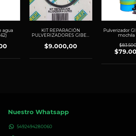
 p agua
KIT REPARACIÓN
Pulverizador G
62)
PULVERIZADORES GIBER
mochila 
H 1.5 LT (1772)
00
$9.000,00
$83.50
$79.0
Nuestro Whatsapp
5492494280060