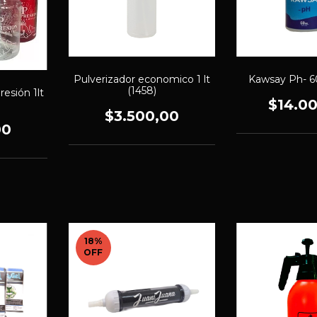
Pulverizador economico 1 lt
Kawsay Ph- 6
(1458)
resión 1lt
$14.0
$3.500,00
00
18
%
OFF