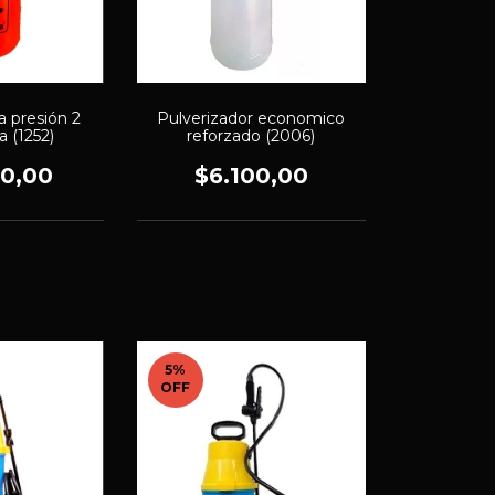
a presión 2
Pulverizador economico
a (1252)
reforzado (2006)
00,00
$6.100,00
5
%
OFF