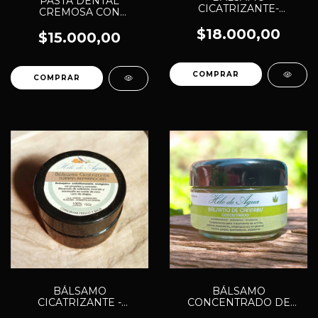
PASTA DENTAL
CICATRIZANTE-
CREMOSA CON
REPARADOR-
CANNABIS x 40 gr
HIDRATANTE x 20 gr
$18.000,00
$15.000,00
PARA MASCOTAS
BÁLSAMO
BÁLSAMO
CICATRIZANTE -
CONCENTRADO DE
REPARADOR x 20 gr
C@NN@BIS x 50 gr