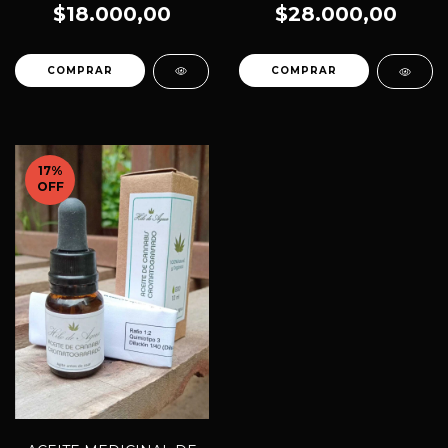
MULTIESPECIE
$18.000,00
$28.000,00
17
%
OFF