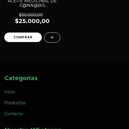
ACEITE MEDICINAL DE
C@NN@BIS
CROMATOGRAFIADO -
CBD x 10 ml.
$30.000,00
MULTIESPECIE
$25.000,00
Categorías
Inicio
Productos
Contacto