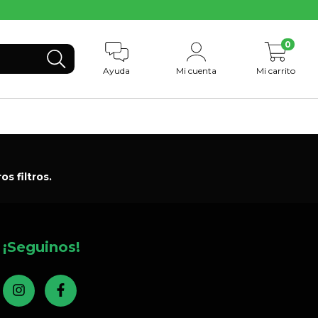
0
Ayuda
Mi cuenta
Mi carrito
s filtros.
¡Seguinos!