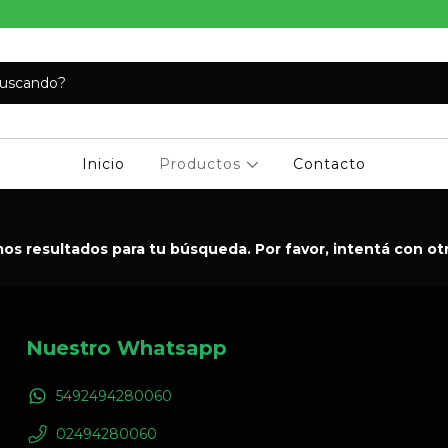
Inicio
Productos
Contacto
s resultados para tu búsqueda. Por favor, intentá con otro
Nuestro Whatsapp
5492494280060
02494280060