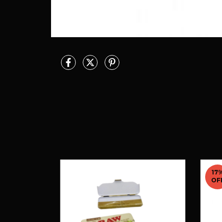
17
OF