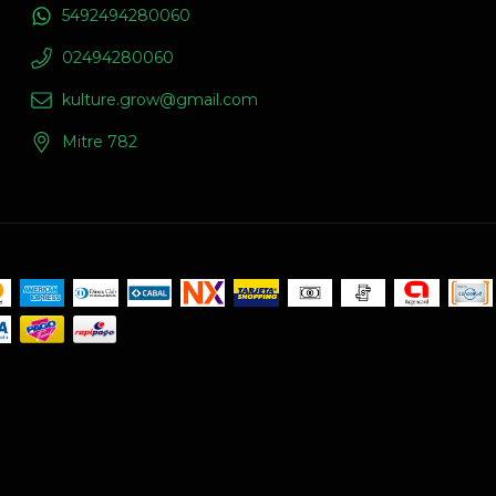
5492494280060
02494280060
kulture.grow@gmail.com
Mitre 782