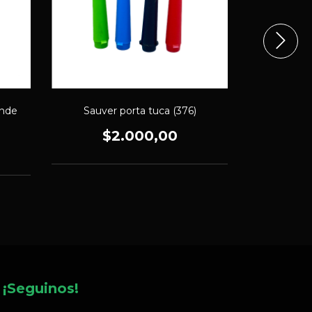
Lata tu
ande
Sauver porta tuca (376)
$
$2.000,00
¡Seguinos!