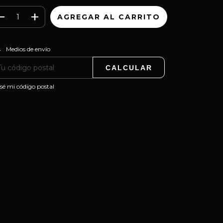
CAMBIAR CP
regas para el CP:
Medios de envío
CALCULAR
sé mi código postal