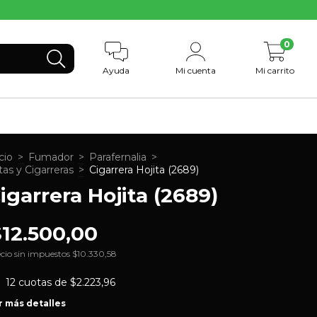
0
Ayuda
Mi cuenta
Mi carrito
cio
>
Fumador
>
Parafernalia
>
tas y Cigarreras
>
Cigarrera Hojita (2689)
igarrera Hojita (2689)
$12.500,00
cio sin impuestos
$10.330,58
12
cuotas de
$2.223,96
r más detalles