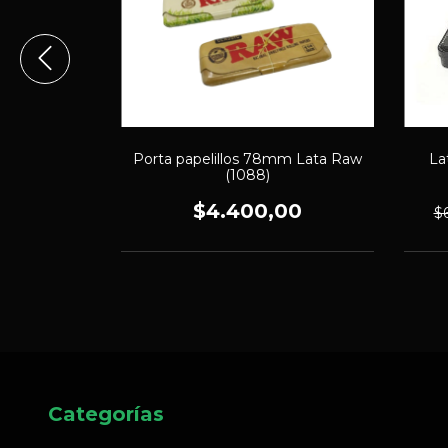
trasparente
Porta papelillos 78mm Lata Raw
La
)
(1088)
00
$4.400,00
$
Categorías