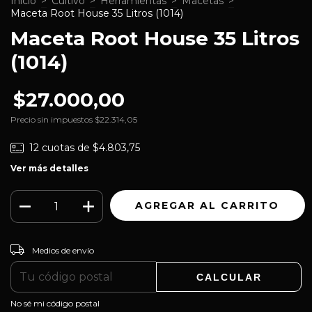
Inicio
>
Cultivo
>
Herramientas
>
Macetas
>
Maceta Root House 35 Litros (1014)
Maceta Root House 35 Litros
(1014)
$27.000,00
Precio sin impuestos
$22.314,05
12
cuotas de
$4.803,75
Ver más detalles
CAMBIAR CP
Entregas para el CP:
Medios de envío
CALCULAR
No sé mi código postal