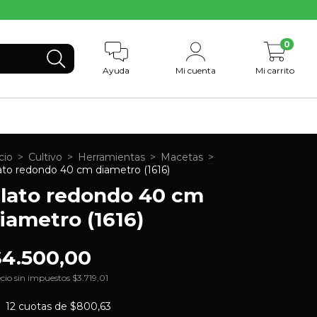
0
Ayuda
Mi cuenta
Mi carrito
cio
>
Cultivo
>
Herramientas
>
Macetas
>
ato redondo 40 cm diametro (1616)
lato redondo 40 cm
iametro (1616)
$4.500,00
cio sin impuestos
$3.719,01
12
cuotas de
$800,63