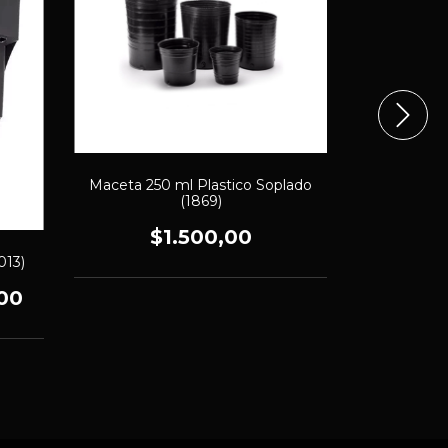
Maceta 250 ml Plastico Soplado
Mad Roc
(1869)
$
$1.500,00
013)
00