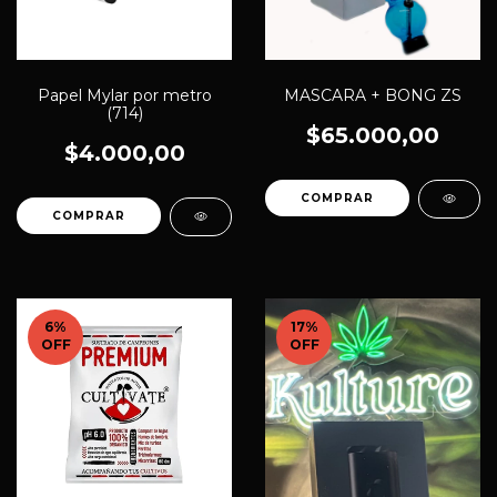
Papel Mylar por metro
MASCARA + BONG ZS
(714)
$65.000,00
$4.000,00
6
%
17
%
OFF
OFF