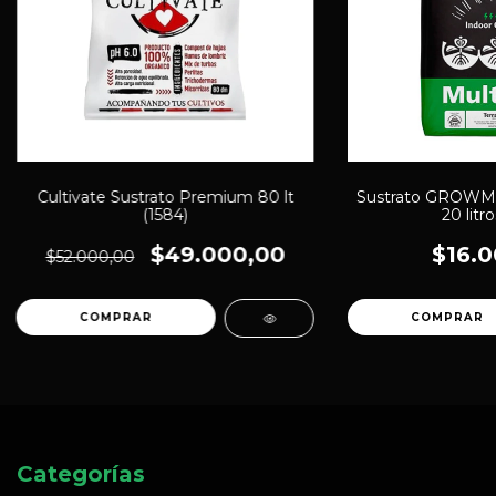
Cultivate Sustrato Premium 80 lt
Sustrato GROWMI
(1584)
20 litro
$49.000,00
$16.0
$52.000,00
Categorías