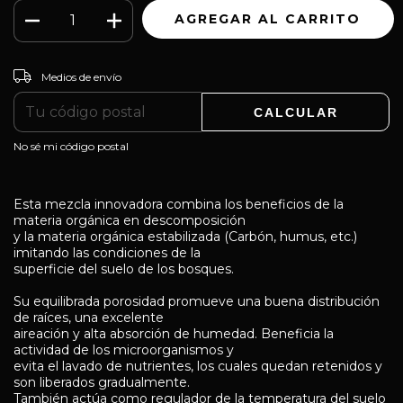
CAMBIAR CP
Entregas para el CP:
Medios de envío
CALCULAR
No sé mi código postal
Esta mezcla innovadora combina los beneficios de la
materia orgánica en descomposición
y la materia orgánica estabilizada (Carbón, humus, etc.)
imitando las condiciones de la
superficie del suelo de los bosques.
Su equilibrada porosidad promueve una buena distribución
de raíces, una excelente
aireación y alta absorción de humedad. Beneficia la
actividad de los microorganismos y
evita el lavado de nutrientes, los cuales quedan retenidos y
son liberados gradualmente.
También actúa como regulador de la temperatura del suelo